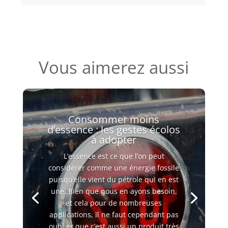
Vous aimerez aussi
Consommer moins
d’essence : les gestes écolos
à adopter
L’essence est ce que l’on peut
considérer comme une énergie fossile
puisqu’elle vient du pétrole qui en est
une. Bien que nous en ayons besoin,
et cela pour de nombreuses
applications, il ne faut cependant pas
oublier que c’est aussi un produit très