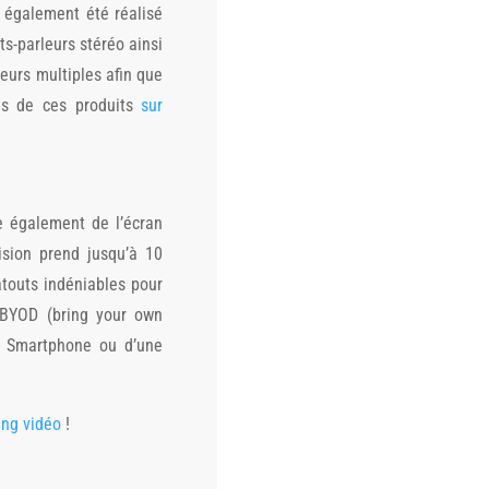
a également été réalisé
ts-parleurs stéréo ainsi
leurs multiples afin que
mes de ces produits
sur
ie également de l’écran
cision prend jusqu’à 10
atouts indéniables pour
e BYOD (bring your own
un Smartphone ou d’une
ing vidéo
!