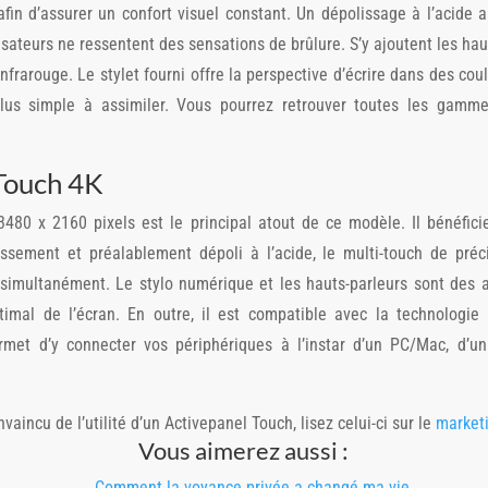
 afin d’assurer un confort visuel constant. Un dépolissage à l’acide 
lisateurs ne ressentent des sensations de brûlure. S’y ajoutent les hau
rarouge. Le stylet fourni offre la perspective d’écrire dans des cou
 plus simple à assimiler. Vous pourrez retrouver toutes les gam
 Touch 4K
3480 x 2160 pixels est le principal atout de ce modèle. Il bénéfic
issement et préalablement dépoli à l’acide, le multi-touch de pré
 simultanément. Le stylo numérique et les hauts-parleurs sont des 
imal de l’écran. En outre, il est compatible avec la technologi
rmet d’y connecter vos périphériques à l’instar d’un PC/Mac, d’
nvaincu de l’utilité d’un Activepanel Touch, lisez celui-ci sur le
market
Vous aimerez aussi :
Comment la voyance privée a changé ma vie