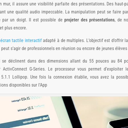
n mur, il assure une visibilité parfaite des présentations. Des haut-p
nt une qualité audio impeccable. La manipulation peut se faire par 
e par un doigt. Il est possible de
projeter des présentations
, de n
t plus encore.
n
écran tactile interactif
adapté à de multiples. L’objectif est d’offrir la
l peut s’agir de professionnels en réunion ou encore de jeunes élèves 
l
se déclinent dans des dimensions allant du 55 pouces au 84 pou
 ActivConnect G-Series. Le processeur vous permet d’exploiter le
5.1.1 Lollipop. Une fois la connexion établie, vous avez la possib
ions disponibles sur l’App