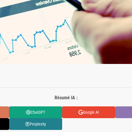
Résumé IA :
ChatGPT
Google AI
Perplexity