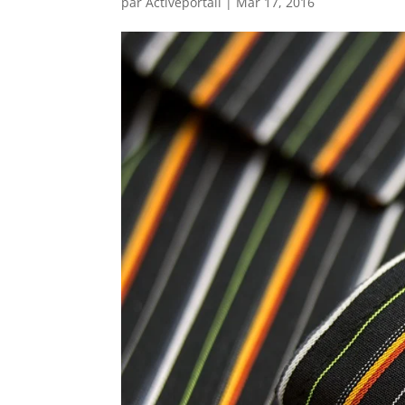
par
Activeportail
|
Mar 17, 2016