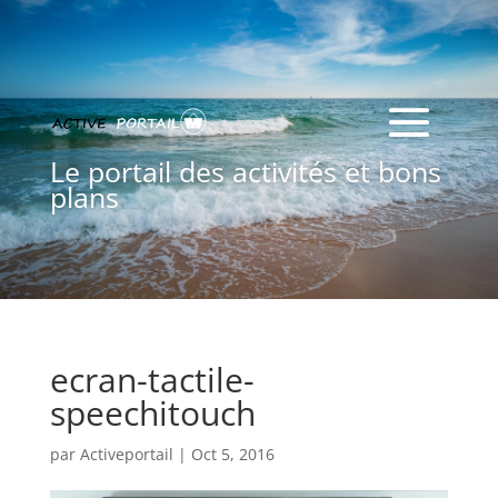
Le portail des activités et bons
plans
ecran-tactile-
speechitouch
par
Activeportail
|
Oct 5, 2016