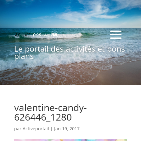
Le portail des activités et bons
plans
valentine-candy-
626446_1280
par
Activeportail
|
Jan 19, 2017