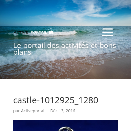
Le portail des activités et bons
plans
castle-1012925_1280
par
Activeportail
|
Déc 13, 2016